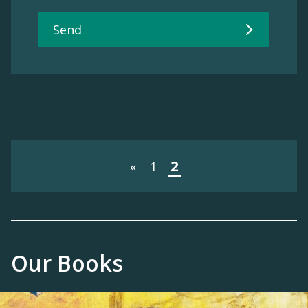
Send
2
«
1
Our Books