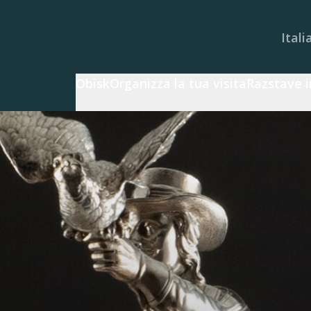
Itali
Obisk
Organizza la tua visita
Razstave i