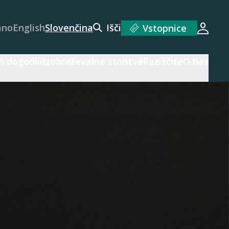
ano
English
Slovenčina
Išči
Vstopnice
Prijav
n dogodki
Izobraževalne storitve
Raziščite
O nas