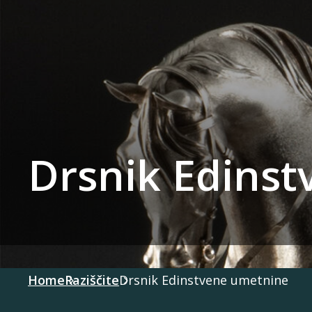
Drsnik Edins
Home
Raziščite
Drsnik Edinstvene umetnine