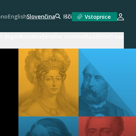
ano
English
Slovenčina
Išči
Vstopnice
Prijav
n dogodki
Izobraževalne storitve
Raziščite
O nas