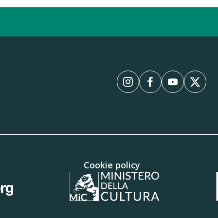
InstagramInstagram
FacebookFaceboo
YouTubeYo
XX
Cookie policy