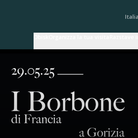
Itali
Obisk
Organizza la tua visita
Razstave i