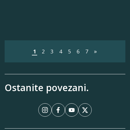
»
1
2
3
4
5
6
7
Ostanite povezani.
InstagramInstagram
FacebookFacebook
YouTubeYouTube
XX