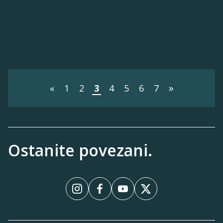
»
«
1
2
3
4
5
6
7
Ostanite povezani.
InstagramInstagram
FacebookFacebook
YouTubeYouTube
XX