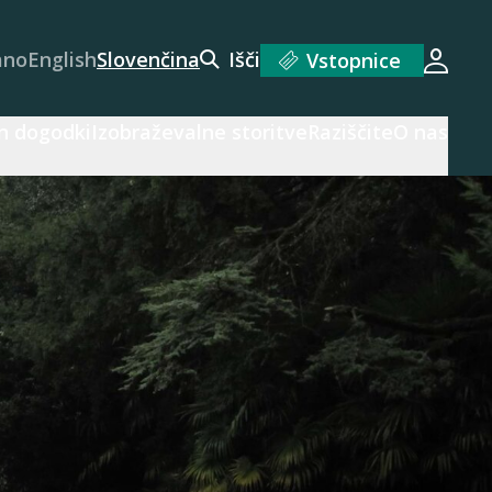
ano
English
Slovenčina
Išči
Vstopnice
Prijav
n dogodki
Izobraževalne storitve
Raziščite
O nas