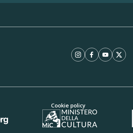
InstagramInstagram
FacebookFaceboo
YouTubeYo
XX
Cookie policy