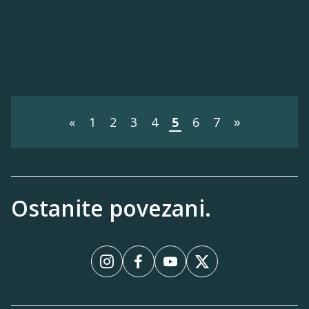
»
«
1
2
3
4
5
6
7
Ostanite povezani.
InstagramInstagram
FacebookFacebook
YouTubeYouTube
XX