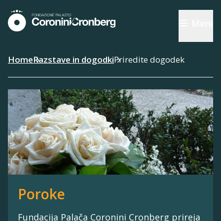
Meni
Home
Razstave in dogodki
Priredite dogodek
Poroke
Fundacija Palača Coronini Cronberg prireja