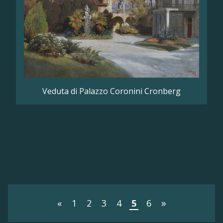
Veduta di Palazzo Coronini Cronberg
»
«
1
2
3
4
5
6