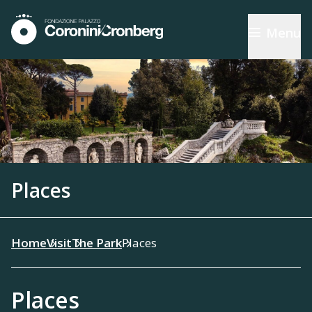
Menu
Places
Home
Visit
The Park
Places
Places