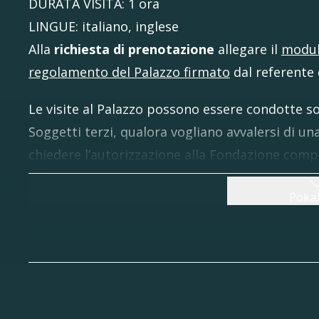
DURATA VISITA: 1 ora
LINGUE: italiano, inglese
Alla
richiesta di prenotazione
allegare il
modu
regolamento del Palazzo firmato
dal referente 
Le visite al Palazzo possono essere condotte so
Soggetti terzi, qualora vogliano avvalersi di 
chiedere l’autorizzazione alla Fondazione compi
info@coronini.it
Pokaž
_______________________________________
🔸VISITA GUIDATA AL PARCO PER GRUPPI (al
info@coronini.it
Servizio visita guidata: 5,00 €