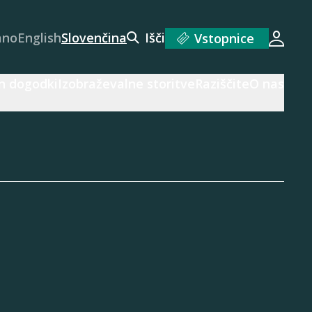
ano
English
Slovenčina
Išči
Vstopnice
Prijav
n dogodki
Izobraževalne storitve
Raziščite
O nas