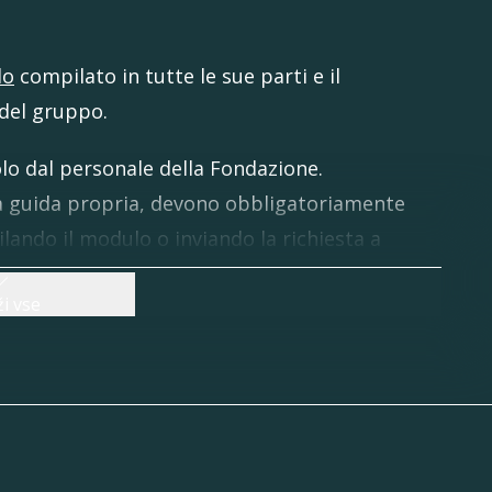
lo
compilato in tutte le sue parti e il
del gruppo.
lo dal personale della Fondazione.
una guida propria, devono obbligatoriamente
lando il modulo o inviando la richiesta a
i vse
meno 15 persone):
solo su prenotazione a