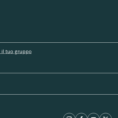
lo
compilato in tutte le sue parti e il
el gruppo.
r il tuo gruppo
lo dal personale della Fondazione.
una guida propria, devono obbligatoriamente
E PER GRUPPI, 334.6 kb
ndo un’email a info@coronini.it