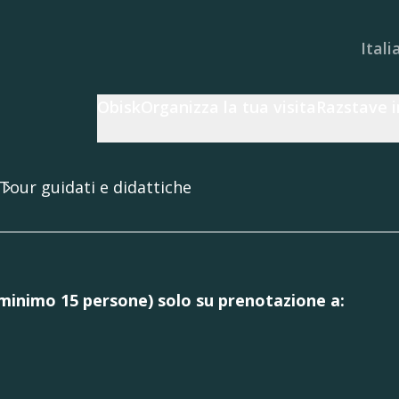
Itali
Obisk
Organizza la tua visita
Razstave i
Tour guidati e didattiche
nimo 15 persone) solo su prenotazione a: