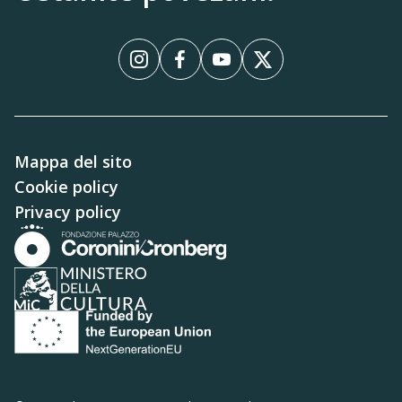
carattere” e il fumetto illustrato "Lo scultore
dei colori" di Armando “Miron” Polacco, oltre ad
acquistare gadget ispirati alle opere di
InstagramInstagram
FacebookFacebook
YouTubeYouTube
XX
Messerschmidt.
Il fumetto, insieme a una brochure multilingue
Mappa del sito
che approfondisce la figura dell’artista e la sua
Cookie policy
produzione, sono stati progettati e coordinati
Privacy policy
da
Diapaeson snc
, che ha curato anche i
contenuti digitali.