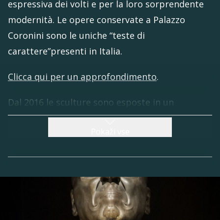
espressiva dei volti e per la loro sorprendente
modernità. Le opere conservate a Palazzo
Coronini sono le uniche “teste di
carattere”presenti in Italia.
Clicca qui per un approfondimento
.
Dal 2016 le sculture sono esposte in un
suggestivo allestimento permanente al
Pokaži vse
pianterreno del Palazzo. La sala ospita anche un
touchscreen interattivo dedicato alla vita
dell’artista e al significato delle opere, oltre a
riproduzioni tattili pensate per persone ipo e
non vedenti. Completa l’esposizione un
raffinato medaglione neoclassico con ritratto