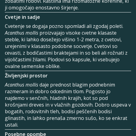
zobatimi robovi. Rastlina ima rizomatozne korenine, ki
ji omogočajo enostavno širjenje.
Cvetje in sadje
Cvetenje se dogaja pozno spomladi ali zgodaj poleti.
Acanthus mollis
proizvajajo visoke cvetne klasaste
steble, ki lahko dosežejo višino 1-2 metra, z cvetovi,
urejenimi v klasasto podobne socvetje. Cvetovi so
cevasti, z bodičastimi braktejami in so beli ali rožnati z
vijoličastimi žilami. Plodovi so kapsule, ki vsebujejo
ovalne semenske oblike.
Življenjski prostor
Acanthus mollis
daje prednost blagim podnebnim
razmeram in dobro odcednim tlom. Pogosto jo
najdemo v senčnih, hladnih krajih, kot so pod
krošnjami dreves in v vlažnih gozdovih. Dobro uspeva v
bogatih, rodovitnih tleh, bodisi peščenih bodisi
glinastih, in lahko prenaša zmerno sušo, ko se enkrat
ustali.
Posebne opombe