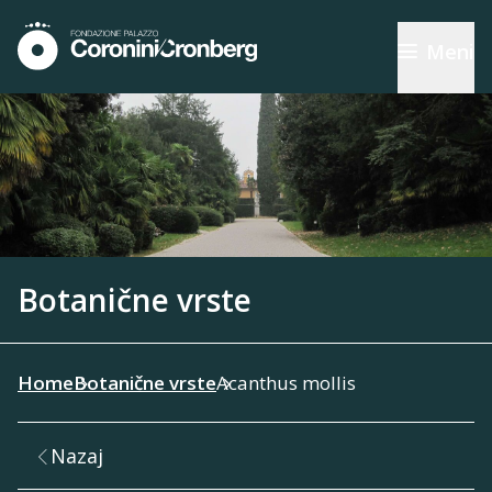
Meni
Botanične vrste
Home
Botanične vrste
Acanthus mollis
Nazaj