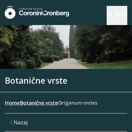
Meni
Botanične vrste
Home
Botanične vrste
Origanum onites
Nazaj