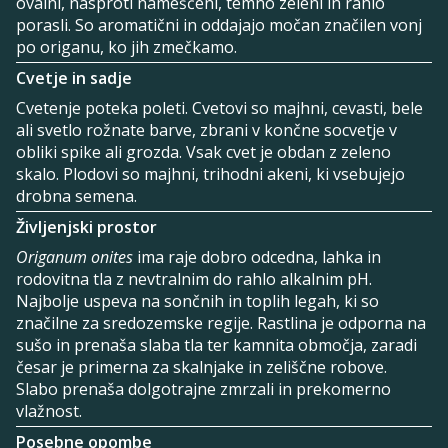
ovalni, nasproti nameščeni, temno zeleni in rahlo
porasli. So aromatični in oddajajo močan značilen vonj
po origanu, ko jih zmečkamo.
Cvetje in sadje
Cvetenje poteka poleti. Cvetovi so majhni, cevasti, bele
ali svetlo rožnate barve, zbrani v končne socvetje v
obliki spike ali grozda. Vsak cvet je obdan z zeleno
skalo. Plodovi so majhni, trihodni akeni, ki vsebujejo
drobna semena.
Življenjski prostor
Origanum onites
ima raje dobro odcedna, lahka in
rodovitna tla z nevtralnim do rahlo alkalnim pH.
Najbolje uspeva na sončnih in toplih legah, ki so
značilne za sredozemske regije. Rastlina je odporna na
sušo in prenaša slaba tla ter kamnita območja, zaradi
česar je primerna za skalnjake in zeliščne robove.
Slabo prenaša dolgotrajne zmrzali in prekomerno
vlažnost.
Posebne opombe