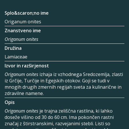
Splo&scaron;no ime
Origanum onites
Znanstveno ime
Origanum onites
Družina
Lamiaceae
Izvor in razširjenost
Origanum onites
izhaja iz vzhodnega Sredozemlja, zlasti
iz Grčije, Turčije in Egejskih otokov. Goji se tudi v
mnogih drugih zmernih regijah sveta za kulinarične in
zdravilne namene.
Opis
Origanum onites
je trajna zeliščna rastlina, ki lahko
doseže višino od 30 do 60 cm. Ima pokončen rastni
značaj z štirstranskimi, razvejanimi stebli. Listi so