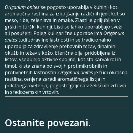
Origanum onites
se pogosto uporablja v kuhinji kot
aromatična rastlina za izboljšanje različnih jedi, kot so
meso, ribe, zelenjava in omake. Zlasti je priljubljen v
grški in turški kuhinji. Listi se lahko uporabljajo sveži
ali posušeni. Poleg kulinarične uporabe ima
Origanum
onites
tudi zdravilne lastnosti in se tradicionalno
uporablja za zdravljenje prebavnih težav, dihalnih
okužb in težav s kožo. Eterična olja, pridobljena iz
listov, vsebujejo aktivne spojine, kot sta karvakrol in
timol, ki sta znana po svojih protimikrobnih in
protivnetnih lastnostih.
Origanum onites
je tudi okrasna
rastlina, cenjena zaradi aromatičnega listja in
poletnega cvetenja, pogosto gojena v zeliščnih vrtovih
in sredozemskih vrtovih.
Ostanite povezani.