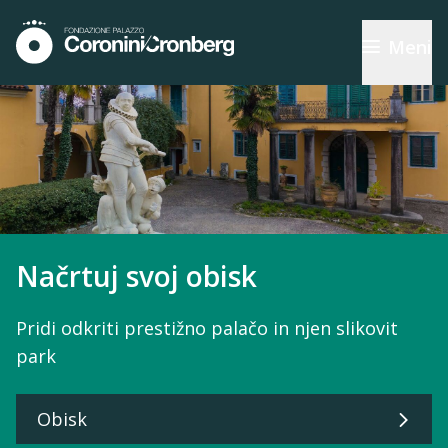
Meni
Palazzo Coronini CronbergPalača Coronini Cronberg
Načrtuj svoj obisk
Pridi odkriti prestižno palačo in njen slikovit
park
Obisk