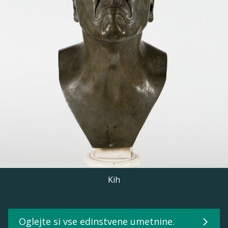
Kih
Oglejte si vse edinstvene umetnine.