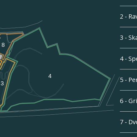
2 - Ra
3 - Sk
4 - S
5 - Pe
6 - G
7 - Dv