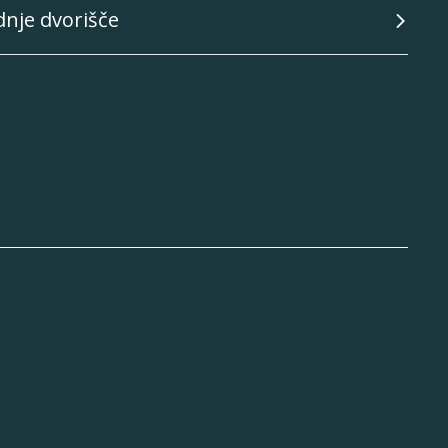
dnje dvorišče
k
uTube