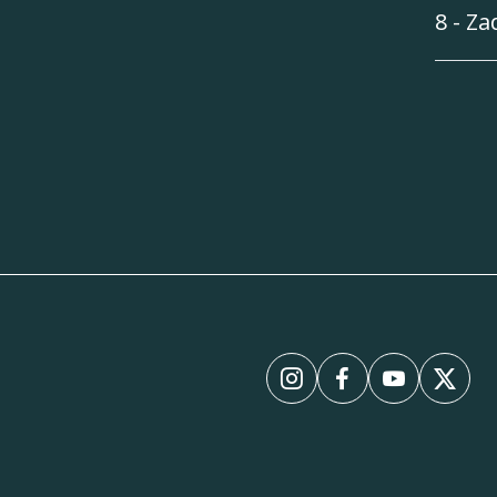
8 - Za
InstagramInstagram
FacebookFaceboo
YouTubeYo
XX