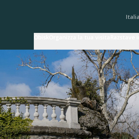
Itali
Obisk
Organizza la tua visita
Razstave i