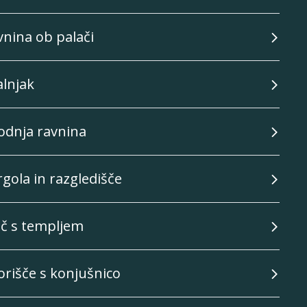
vnina ob palači
alnjak
podnja ravnina
rgola in razgledišče
rič s templjem
orišče s konjušnico