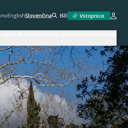
ano
English
Slovenčina
Išči
Vstopnice
Prijav
n dogodki
Izobraževalne storitve
Raziščite
O nas