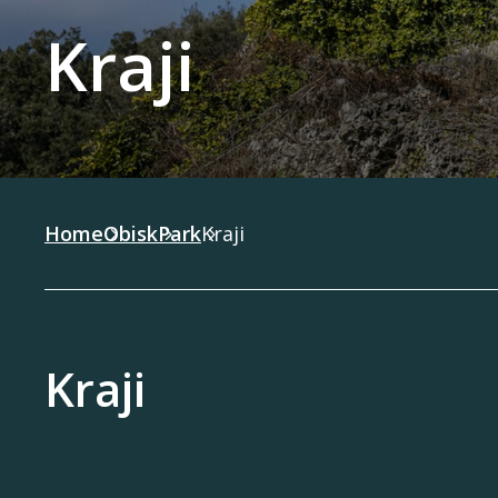
Kraji
Home
Obisk
Park
Kraji
Kraji