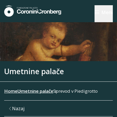
Meni
Umetnine palače
Home
Umetnine palače
Sprevod v Piedigrotto
Nazaj