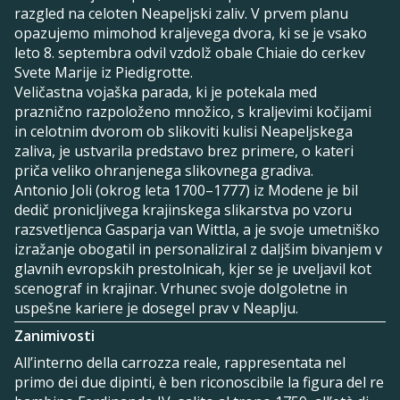
razgled na celoten Neapeljski zaliv. V prvem planu
opazujemo mimohod kraljevega dvora, ki se je vsako
leto 8. septembra odvil vzdolž obale Chiaie do cerkev
Svete Marije iz Piedigrotte.
Veličastna vojaška parada, ki je potekala med
praznično razpoloženo množico, s kraljevimi kočijami
in celotnim dvorom ob slikoviti kulisi Neapeljskega
zaliva, je ustvarila predstavo brez primere, o kateri
priča veliko ohranjenega slikovnega gradiva.
Antonio Joli (okrog leta 1700–1777) iz Modene je bil
dedič pronicljivega krajinskega slikarstva po vzoru
razsvetljenca Gasparja van Wittla, a je svoje umetniško
izražanje obogatil in personaliziral z daljšim bivanjem v
glavnih evropskih prestolnicah, kjer se je uveljavil kot
scenograf in krajinar. Vrhunec svoje dolgoletne in
uspešne kariere je dosegel prav v Neaplju.
Zanimivosti
All’interno della carrozza reale, rappresentata nel
primo dei due dipinti, è ben riconoscibile la figura del re