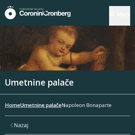
Meni
Umetnine palače
Home
Umetnine palače
Napoleon Bonaparte
Nazaj