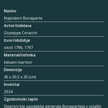
Naslov
Napoleon Bonaparte
Avtor/izdelava
Giuseppe Ceracchi
Izvor/obdobje
okoli 1796, 1797
Material/tehnika
klesani marmor
Dimenzije
45 x 30,5 x 20 (cm)
Inventar
2024
Zgodovinski zapisi
Doprsni kip upodablja generala Bonaparteja v vojaški