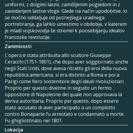
uniformi, z dolgimi lasmi, zamišljenim pogledom in z
zavedanjem lastne vloge. Glede na način upodobitve, ki
se močno oddaljuje od poznejšega uradnega
portretiranja, ga lahko umestimo v obdobje, v katerem
je mladi vojskovodja še stremel k poosebljanju idealov
francoske revolucije.
Zanimivosti
L’opera è stata attribuita allo scultore Giuseppe
Ceracchi (1751-1801), che dopo aver soggiornato anche
negli Stati Uniti, dove aveva ritratto gli eroi della nuova
repubblica americana, si era distinto a Roma e poi a
Parigi come fiero sostenitore degli ideali rivoluzionari.
Proprio per questo divenne in seguito un fermo
oppositore di Napoleone del quale non approvava la
deriva autoritaria. Proprio per questo, dopo essere
stato accusato di aver partecipato a un complotto
contro Bonaparte fu arrestato e condannato a morte.
Fu ghigliottinato nel 1801.
Lokacija