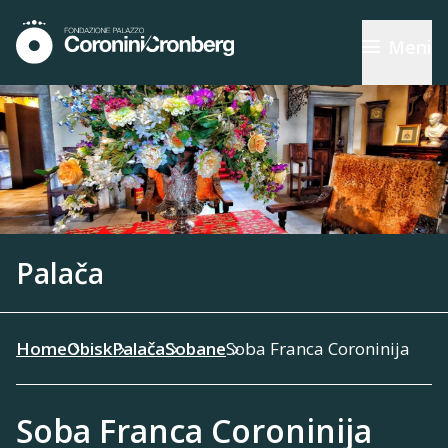
Meni
Palača
Home
Obisk
Palača
Sobane
Soba Franca Coroninija
Soba Franca Coroninija