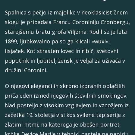
Spalnica s pečjo iz majolike v neoklasicističnem
slogu je pripadala Francu Coroniniju Cronbergu,
starejšemu bratu grofa Viljema. Rodil se je leta
1899, ljubkovalno pa so ga klicali »wuxi«,
lisjaček. Kot strasten lovec in ribič, svetovni
popotnik in ljubitelj žensk je veljal za uživača v
družini Coronini.
O njegovi eleganci in skrbno izbranih oblačilih
priča eden izmed njegovih številnih smokingov.
Nad posteljo z visokim vzglavjem in vznožjem iz
začetka 19. stoletja visi kos svilene tapiserije z
zlatimi nitmi, na katerega je obešen portret
krhke Device Marije v tehniki pastela na papirju,