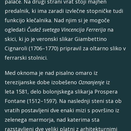
palače. Na drugi strani vrat stoji majhen
predalnik, ki ima zaradi izvlečne stopničke tudi
funkcijo klečalnika. Nad njim si je mogoče
ogledati
Čudež svetega Vincencija Ferrerija
na
skici, ki jo je veronski slikar Giambettino
Cignaroli (1706–1770) pripravil za oltarno sliko v
ferrarski stolnici.
Med oknoma je nad pisalno omaro iz
terezijanske dobe izobešeno
Oznanjenje
iz
leta 1581, delo bolonjskega slikarja Prospera
Fontane (1512–1597). Na naslednji steni sta ob
vratih postavljeni dve enaki mizi s površino iz
zelenega marmorja, nad katerima sta
razstavljeni dve veliki platni z arhitekturnimi