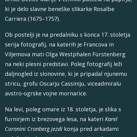
ki je delo slavne beneške slikarke Rosalbe
Carriera (1675–1757).
Ob postelji je na predalniku s konca 17. stoletja
serija fotografij, na katerih je Francova in
Viljemova mati Olga Westphalen Fürstenberg
na neki plesni predstavi. Poleg fotografij leži
daljnogled iz slonovine, ki je pripadal njunemu
stricu, grofu Oscarju Cassiniju, viceadmiralu
avstro-ogrske vojne mornarice.
Na levi, poleg omare iz 18. stoletja, je slika s
furnirjem iz brezovega lesa, na kateri
Karel
Coronini Cronberg jezdi
konja pred arkadami