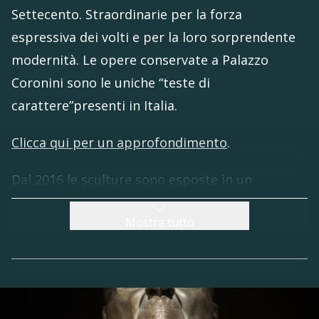
Settecento. Straordinarie per la forza
espressiva dei volti e per la loro sorprendente
modernità. Le opere conservate a Palazzo
Coronini sono le uniche “teste di
carattere”presenti in Italia.
Clicca qui per un approfondimento
.
Dal 2016 le sculture sono esposte in un
suggestivo allestimento permanente al
Mostra tutto
pianterreno del Palazzo. La sala ospita anche un
touchscreen interattivo dedicato alla vita
dell’artista e al significato delle opere, oltre a
riproduzioni tattili pensate per persone ipo e
non vedenti. Completa l’esposizione un