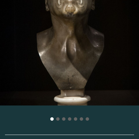
raffinato medaglione neoclassico con ritratto
femminile di profilo.
In occasione di GO! 2025 – Capitale Europea
della Cultura, la Fondazione Palazzo Coronini
Cronberg ha promosso il progetto “
Testa a
testa con Messerschmidt
”, che ha portato
all’installazione tra Gorizia e Nova Gorica di due
grandi riproduzioni delle celebri opere,
realizzate dall’artista Serena Del Piccolo.
La riproduzione di Gorizia
La riproduzione di Nova Gorica
Presso il bookshop del Palazzo è possibile