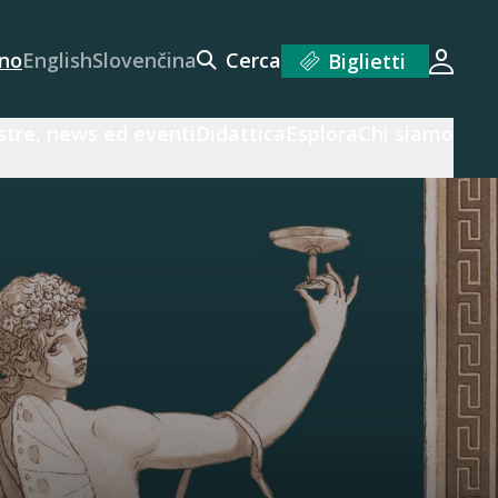
ano
English
Slovenčina
Cerca
Biglietti
Acced
tre, news ed eventi
Didattica
Esplora
Chi siamo