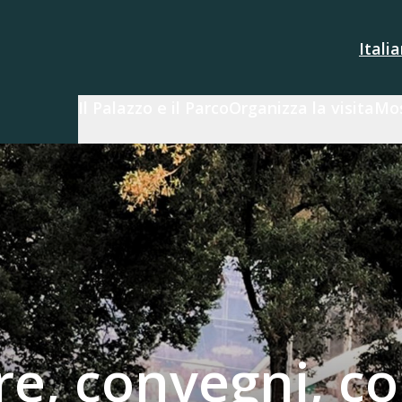
Itali
Il Palazzo e il Parco
Organizza la visita
Mos
re, convegni, co