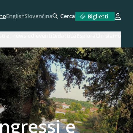
ano
English
Slovenčina
Cerca
Biglietti
Acced
tre, news ed eventi
Didattica
Esplora
Chi siamo
ngressi e