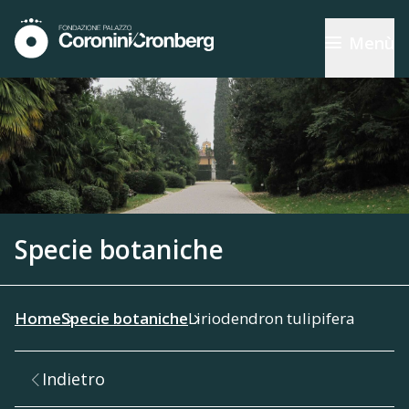
Menù
Specie botaniche
Home
Specie botaniche
Liriodendron tulipifera
Indietro