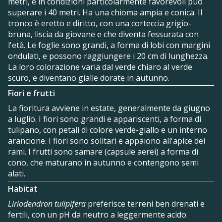
metri, e in condizioni particolarmente favorevoli può
superare i 40 metri. Ha una chioma ampia e conica. Il
tronco è eretto e diritto, con una corteccia grigio-
bruna, liscia da giovane e che diventa fessurata con
l'età. Le foglie sono grandi, a forma di lobi con margini
ondulati, e possono raggiungere i 20 cm di lunghezza.
La loro colorazione varia dal verde chiaro al verde
scuro, e diventano gialle dorate in autunno.
Fiori e frutti
La fioritura avviene in estate, generalmente da giugno
a luglio. I fiori sono grandi e appariscenti, a forma di
tulipano, con petali di colore verde-giallo e un interno
arancione. I fiori sono solitari e appaiono all'apice dei
rami. I frutti sono samare (capsule aerei) a forma di
cono, che maturano in autunno e contengono semi
alati.
Habitat
Liriodendron tulipifera
preferisce terreni ben drenati e
fertili, con un pH da neutro a leggermente acido.