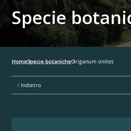
Specie botani
Home
Specie botaniche
Origanum onites
Indietro