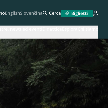
ano
English
Slovenčina
Cerca
Biglietti
Acced
tre, news ed eventi
Didattica
Esplora
Chi siamo