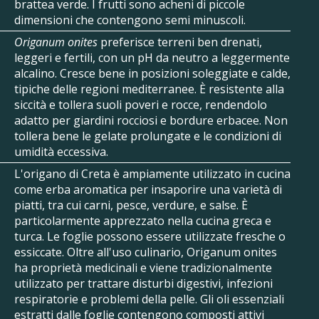
brattea verde. I frutti sono acheni di piccole
dimensioni che contengono semi minuscoli.
Origanum onites
preferisce terreni ben drenati,
leggeri e fertili, con un pH da neutro a leggermente
alcalino. Cresce bene in posizioni soleggiate e calde,
tipiche delle regioni mediterranee. È resistente alla
siccità e tollera suoli poveri e rocce, rendendolo
adatto per giardini rocciosi e bordure erbacee. Non
tollera bene le gelate prolungate e le condizioni di
umidità eccessiva.
L'origano di Creta è ampiamente utilizzato in cucina
come erba aromatica per insaporire una varietà di
piatti, tra cui carni, pesce, verdure, e salse. È
particolarmente apprezzato nella cucina greca e
turca. Le foglie possono essere utilizzate fresche o
essiccate. Oltre all'uso culinario, Origanum onites
ha proprietà medicinali e viene tradizionalmente
utilizzato per trattare disturbi digestivi, infezioni
respiratorie e problemi della pelle. Gli oli essenziali
estratti dalle foglie contengono composti attivi