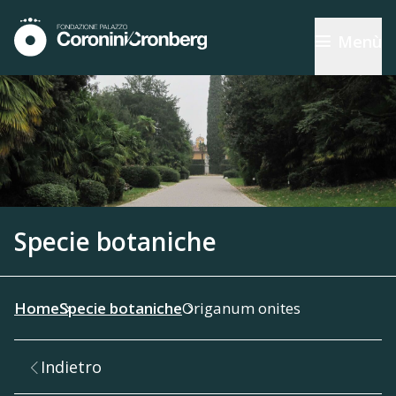
Menù
Specie botaniche
Home
Specie botaniche
Origanum onites
Indietro