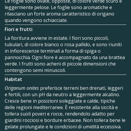
Le foglie sono ovate, opposte, di colore verde scuro e
leggermente pelose. Le foglie sono aromatiche e
rilasciano un forte aroma caratteristico di origano
quando vengono schiacciate.
Fiori e frutti
La fioritura avviene in estate. I fiori sono piccoli,
tubulari, di colore bianco o rosa pallido, e sono riuniti
in infiorescenze terminali a forma di spiga o
pannocchia. Ogni fiore è accompagnato da una brattea
verde. I frutti sono acheni di piccole dimensioni che
contengono semi minuscoli.
Habitat
Origanum onites
preferisce terreni ben drenati, leggeri
e fertili, con un pH da neutro a leggermente alcalino.
Cresce bene in posizioni soleggiate e calde, tipiche
delle regioni mediterranee. È resistente alla siccità e
tollera suoli poveri e rocce, rendendolo adatto per
giardini rocciosi e bordure erbacee. Non tollera bene le
gelate prolungate e le condizioni di umidità eccessiva.