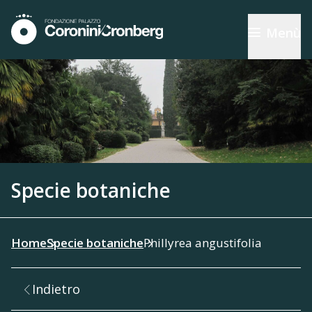
Menù
Specie botaniche
Home
Specie botaniche
Phillyrea angustifolia
Indietro