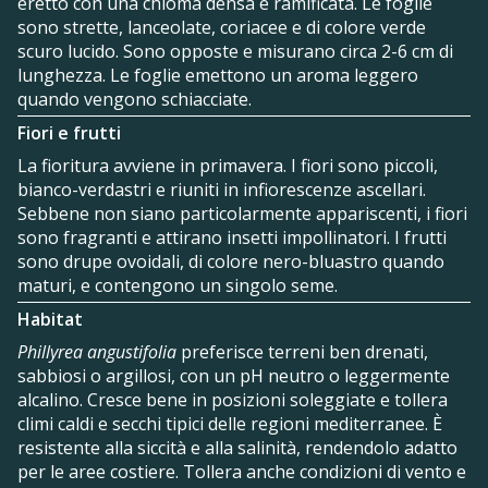
eretto con una chioma densa e ramificata. Le foglie
sono strette, lanceolate, coriacee e di colore verde
scuro lucido. Sono opposte e misurano circa 2-6 cm di
lunghezza. Le foglie emettono un aroma leggero
quando vengono schiacciate.
Fiori e frutti
La fioritura avviene in primavera. I fiori sono piccoli,
bianco-verdastri e riuniti in infiorescenze ascellari.
Sebbene non siano particolarmente appariscenti, i fiori
sono fragranti e attirano insetti impollinatori. I frutti
sono drupe ovoidali, di colore nero-bluastro quando
maturi, e contengono un singolo seme.
Habitat
Phillyrea angustifolia
preferisce terreni ben drenati,
sabbiosi o argillosi, con un pH neutro o leggermente
alcalino. Cresce bene in posizioni soleggiate e tollera
climi caldi e secchi tipici delle regioni mediterranee. È
resistente alla siccità e alla salinità, rendendolo adatto
per le aree costiere. Tollera anche condizioni di vento e