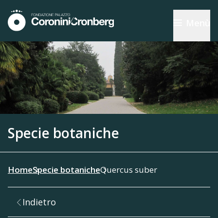
Menù
Specie botaniche
Home
Specie botaniche
Quercus suber
Indietro