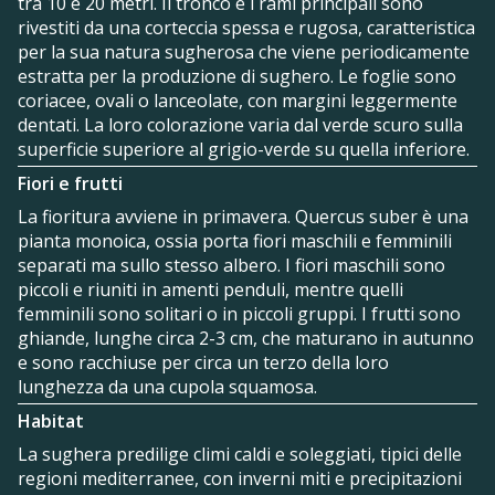
tra 10 e 20 metri. Il tronco e i rami principali sono
rivestiti da una corteccia spessa e rugosa, caratteristica
per la sua natura sugherosa che viene periodicamente
estratta per la produzione di sughero. Le foglie sono
coriacee, ovali o lanceolate, con margini leggermente
dentati. La loro colorazione varia dal verde scuro sulla
superficie superiore al grigio-verde su quella inferiore.
Fiori e frutti
La fioritura avviene in primavera. Quercus suber è una
pianta monoica, ossia porta fiori maschili e femminili
separati ma sullo stesso albero. I fiori maschili sono
piccoli e riuniti in amenti penduli, mentre quelli
femminili sono solitari o in piccoli gruppi. I frutti sono
ghiande, lunghe circa 2-3 cm, che maturano in autunno
e sono racchiuse per circa un terzo della loro
lunghezza da una cupola squamosa.
Habitat
La sughera predilige climi caldi e soleggiati, tipici delle
regioni mediterranee, con inverni miti e precipitazioni