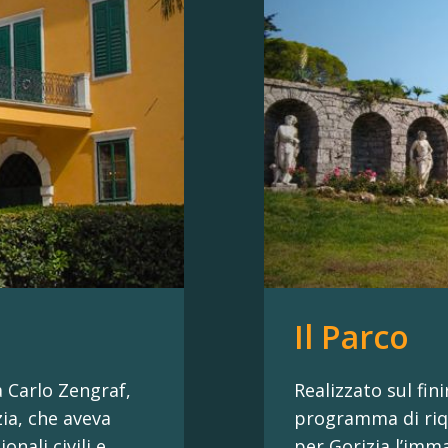
Il Parco
da Carlo Zengraf,
Realizzato sul fin
zia, che aveva
programma di riqu
onali civili e
per Gorizia l’imma