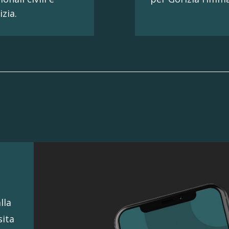
zia.
lla
sita