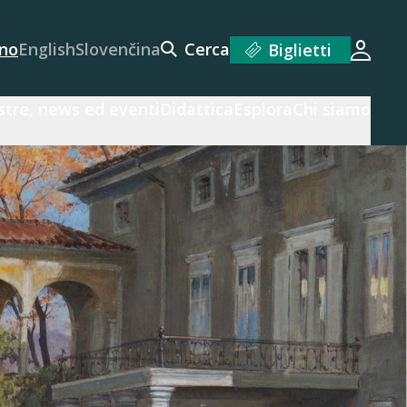
ano
English
Slovenčina
Cerca
Biglietti
Acced
tre, news ed eventi
Didattica
Esplora
Chi siamo