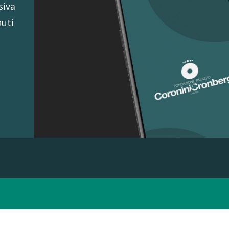
siva
nuti