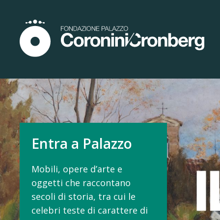
Palazzo Coronini Cronberg
Esplora il Parco
Un parco storico di circa 3
ettari, con viali, alberi
monumentali e scorci