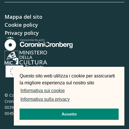
Mappa del sito
Cookie policy
Privacy policy
Questo sito web utilizza i cookie per assicurarti
la migliore esperienza sul nostro sito
Informativa sui cookie
© Copyright 1991-2025 -
Fondazione Palazzo Coronini
Informativa sulla privacy
Cronberg | Viale XX Settembre 14 – 34170 Gorizia | Tel.
0039.0481.533485 - Fax 0039.0481.547222 | p.iva e cod. fisc.
00456540319
Accetto