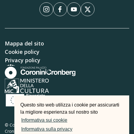
Instagram
Facebook
YouTube
X
Mappa del sito
Cookie policy
Privacy policy
Questo sito web utilizza i cookie per assicurarti
la migliore esperienza sul nostro sito
Informativa sui cookie
© Copyright 1991-2025 -
Fondazione Palazzo Coronini
Informativa sulla privacy
Cronberg | Viale XX Settembre 14 – 34170 Gorizia | Tel.