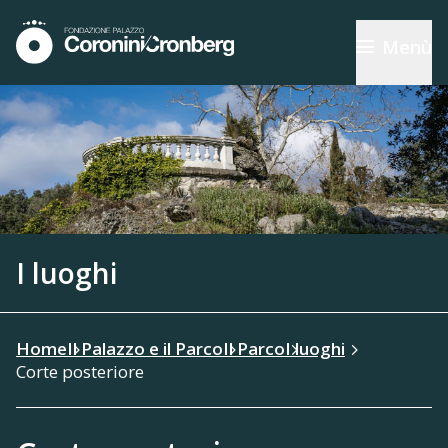
Menù
I luoghi
Home
Il Palazzo e il Parco
Il Parco
I luoghi
Corte posteriore