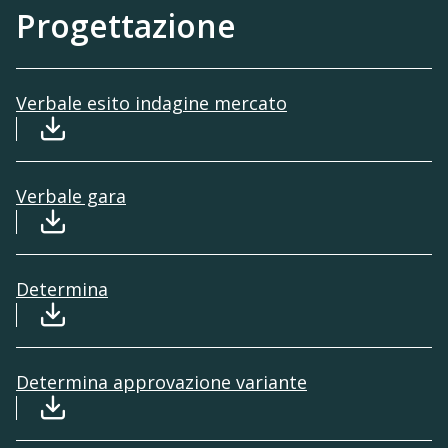
Progettazione
Verbale esito indagine mercato
Download file: Verbale esito Indagine mercat
Verbale gara
Download file: 2020_10_18 verbale gara prog 
Determina
Download file: Determina 19-10-2022-signed, 
Determina approvazione variante
Download file: Determina approvaz VARIANTE n