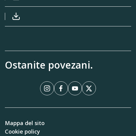
Download file: Proposta RUP autorizzazione s
Download file: Autorizzazione subappalto Cap
Ostanite povezani.
InstagramInstagram
FacebookFacebook
YouTubeYouTube
XX
Mappa del sito
Cookie policy