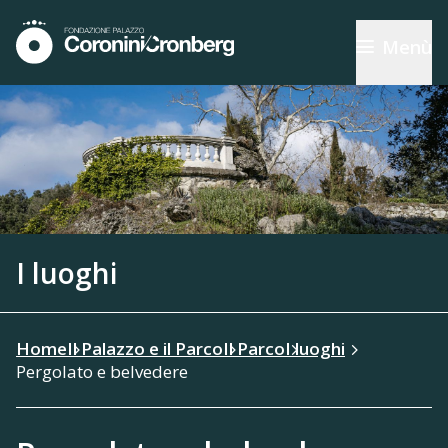
Menù
I luoghi
Home
Il Palazzo e il Parco
Il Parco
I luoghi
Pergolato e belvedere