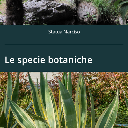
scenografica scalinata che scende verso il viale
di accesso e l’ingresso principale del parco,
dall’altra, invece, riconduce al grande prato,
Statua Narciso
passando attraverso l’antico cancello di ferro
che un tempo conduceva alla campagna
circostante.
Le specie botaniche
Lungo la scalinata sono stati ricollocati i grandi
vasi con piante di jucca che, come si vede in
alcune cartoline d’epoca, già il conte Alfredo era
solito esporre ogni anno con l’arrivo della
primavera.