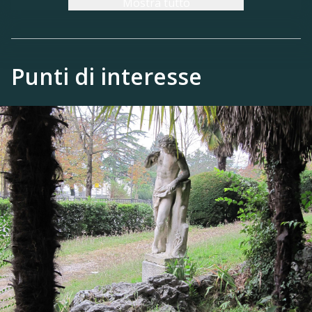
Mostra tutto
sopraelevazione della costruzione, nel quale si
specchia la statua di Narciso dello scultore
veneto Orazio Marinali.
Punti di interesse
La scalinata del belvedere è collegata ai resti
dell’originario muro di cinta, al quale è stata
addossata una parete di pietra a nicchie, nelle
quali sono alloggiate altre statue del Marinali,
Venere, Paride e forse Adone. Da qui, un
sentiero prosegue verso un pergolato
realizzato con pilastri di pietra che un tempo
sostenevano una struttura a travi lignee su cui
si arrampicavano antichi roseti.
Il pergolato, da una parte, conduce verso una